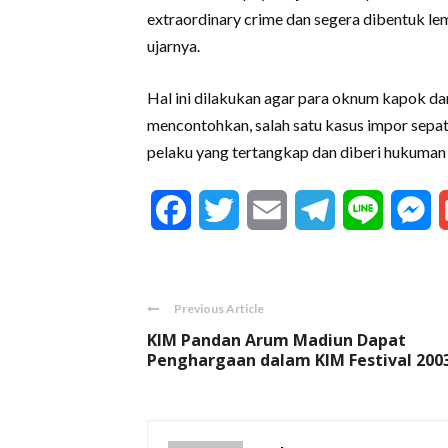
extraordinary crime dan segera dibentuk l
ujarnya.
Hal ini dilakukan agar para oknum kapok da
mencontohkan, salah satu kasus impor sepatu
pelaku yang tertangkap dan diberi hukuman 
Facebook
Twitter
Email
Telegram
Line
M
Previous Article
KIM Pandan Arum Madiun Dapat
Penghargaan dalam KIM Festival 200