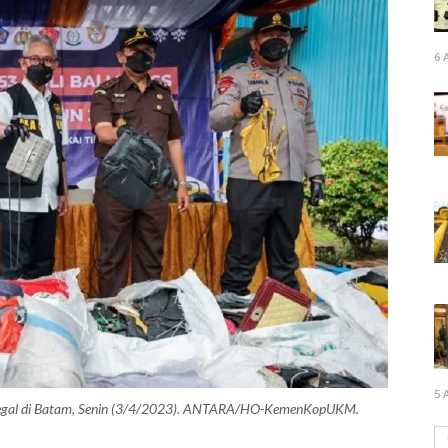
6 
5 
ilegal di Batam, Senin (3/4/2023). ANTARA/HO-KemenKopUKM.