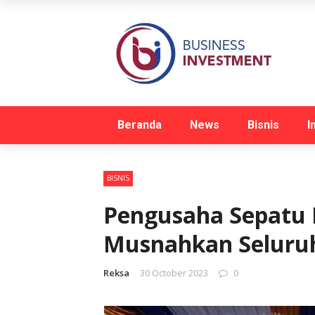
Beranda
News
Bisnis
I
BISNIS
Pengusaha Sepatu 
Musnahkan Seluruh
Reksa
30 October 2023
0