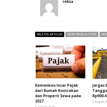
reksa
RELATED ARTICLES
MORE FROM AUTHOR
MOR
Kemenkeu Incar Pajak
Jargas
dari Rumah Kontrakan
Tangga
dan Properti Sewa pada
Rp900.0
2027
5 August 
6 August 2026