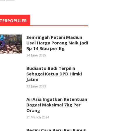
TERPOPULER
Semringah Petani Madiun
Usai Harga Porang Naik Jadi
Rp 14 Ribu per Kg
24 June 2025
Budianto Budi Terpilih
Sebagai Ketua DPD Himki
Jatim
12 June 2022
AirAsia Ingatkan Ketentuan
Bagasi Maksimal 7kg Per
Orang
21 March 2024
Begini Cara Baru Beli Pupuk