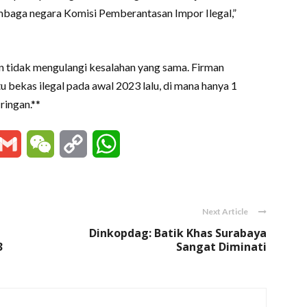
embaga negara Komisi Pemberantasan Impor Ilegal,”
n tidak mengulangi kesalahan yang sama. Firman
 bekas ilegal pada awal 2023 lalu, di mana hanya 1
ringan.**
essenger
Gmail
WeChat
Copy
WhatsApp
Link
Next Article
Dinkopdag: Batik Khas Surabaya
3
Sangat Diminati