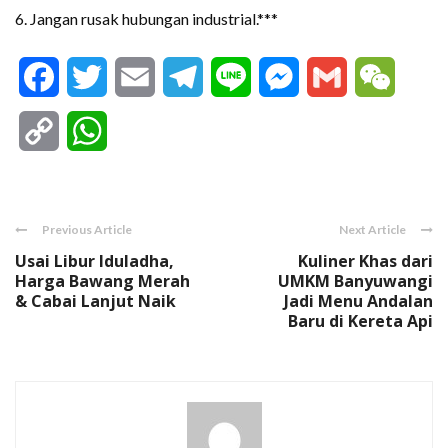
6. Jangan rusak hubungan industrial.***
Facebook
Twitter
Email
Telegram
Line
Messenger
Gmail
WeCha
Copy
WhatsApp
Link
Previous Article
Next Article
Usai Libur Iduladha,
Kuliner Khas dari
Harga Bawang Merah
UMKM Banyuwangi
& Cabai Lanjut Naik
Jadi Menu Andalan
Baru di Kereta Api