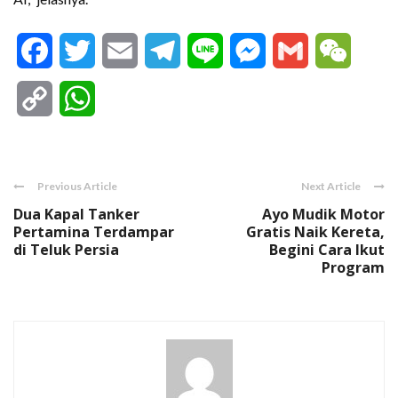
Facebook
Twitter
Email
Telegram
Line
Messenger
Gmail
WeCha
Copy
WhatsApp
Link
Previous Article
Next Article
Dua Kapal Tanker
Ayo Mudik Motor
Pertamina Terdampar
Gratis Naik Kereta,
di Teluk Persia
Begini Cara Ikut
Program