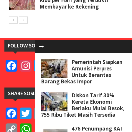
Ribu per Hari yang Terbukti
Membayar ke Rekening
FOLLOW SOSIAL MEDIA
Pemerintah Siapkan
Facebook
Instagram
Twitter
YouTube
Amunisi Perpres
Untuk Berantas
Barang Bekas Impor
SHARE SOSIAL MEDIA
Diskon Tarif 30%
Kereta Ekonomi
Berlaku Mulai Besok,
Facebook
Twitter
Email
Telegram
Line
Messenger
Gmail
WeCha
755 Ribu Tiket Masih Tersedia
476 Penumpang KAI
Copy
WhatsApp