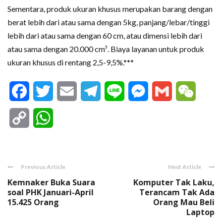
Sementara, produk ukuran khusus merupakan barang dengan
berat lebih dari atau sama dengan 5kg, panjang/lebar/tinggi
lebih dari atau sama dengan 60 cm, atau dimensi lebih dari
atau sama dengan 20.000 cm³. Biaya layanan untuk produk
ukuran khusus di rentang 2,5-9,5%.***
Facebook
Twitter
Email
Telegram
Line
Messenger
Gmail
WeCha
Copy
WhatsApp
Link
Previous Article
Next Article
Kemnaker Buka Suara
Komputer Tak Laku,
soal PHK Januari-April
Terancam Tak Ada
15.425 Orang
Orang Mau Beli
Laptop