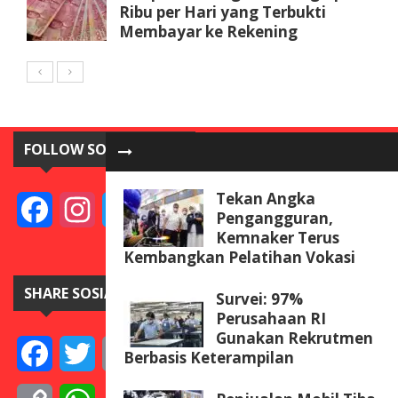
Ribu per Hari yang Terbukti
Membayar ke Rekening
FOLLOW SOSIAL MEDIA
Tekan Angka
Facebook
Instagram
Twitter
YouTube
Pengangguran,
Kemnaker Terus
Kembangkan Pelatihan Vokasi
SHARE SOSIAL MEDIA
Survei: 97%
Perusahaan RI
Gunakan Rekrutmen
Facebook
Twitter
Email
Telegram
Line
Messenger
Gmail
WeCha
Berbasis Keterampilan