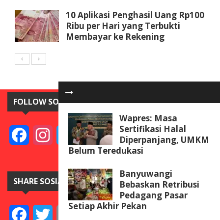
10 Aplikasi Penghasil Uang Rp100
Ribu per Hari yang Terbukti
Membayar ke Rekening
FOLLOW SOSIAL MEDIA
Wapres: Masa
Sertifikasi Halal
Facebook
Instagram
Twitter
YouTube
Diperpanjang, UMKM
Belum Teredukasi
Banyuwangi
SHARE SOSIAL MEDIA
Bebaskan Retribusi
Pedagang Pasar
Setiap Akhir Pekan
Facebook
Twitter
Email
Telegram
Line
Messenger
Gmail
WeCha