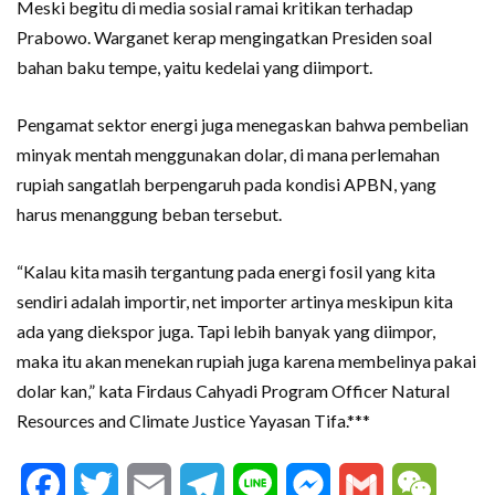
Meski begitu di media sosial ramai kritikan terhadap
Prabowo. Warganet kerap mengingatkan Presiden soal
bahan baku tempe, yaitu kedelai yang diimport.
Pengamat sektor energi juga menegaskan bahwa pembelian
minyak mentah menggunakan dolar, di mana perlemahan
rupiah sangatlah berpengaruh pada kondisi APBN, yang
harus menanggung beban tersebut.
“Kalau kita masih tergantung pada energi fosil yang kita
sendiri adalah importir, net importer artinya meskipun kita
ada yang diekspor juga. Tapi lebih banyak yang diimpor,
maka itu akan menekan rupiah juga karena membelinya pakai
dolar kan,” kata Firdaus Cahyadi Program Officer Natural
Resources and Climate Justice Yayasan Tifa.***
Facebook
Twitter
Email
Telegram
Line
Messenger
Gmail
WeCha