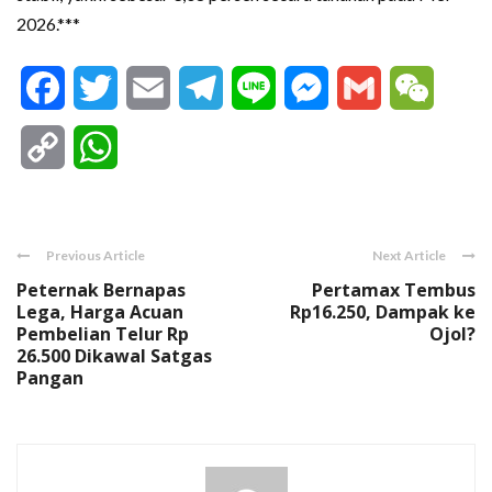
2026.***
Facebook
Twitter
Email
Telegram
Line
Messenger
Gmail
WeCha
Copy
WhatsApp
Link
Previous Article
Next Article
Peternak Bernapas
Pertamax Tembus
Lega, Harga Acuan
Rp16.250, Dampak ke
Pembelian Telur Rp
Ojol?
26.500 Dikawal Satgas
Pangan