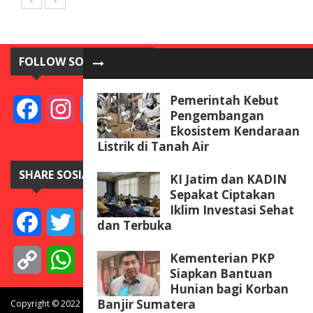
FOLLOW SOSIAL MEDIA
Pemerintah Kebut
Facebook
Instagram
Twitter
YouTube
Pengembangan
Ekosistem Kendaraan
Listrik di Tanah Air
SHARE SOSIAL MEDIA
KI Jatim dan KADIN
Sepakat Ciptakan
Iklim Investasi Sehat
Facebook
Twitter
Email
Telegram
Line
Messenger
Gmail
WeCha
dan Terbuka
Kementerian PKP
Copy
WhatsApp
Siapkan Bantuan
Link
Hunian bagi Korban
Banjir Sumatera
Copyright © 2022 BISNISdanINVEST.com. All rights reserved.