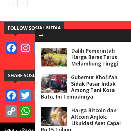
FOLLOW SOSIAL MEDIA
Facebook
Instagram
Twitter
YouTube
Dalih Pemerintah
Harga Beras Terus
Melambung Tinggi
SHARE SOSIAL MEDIA
Gubernur Khofifah
Sidak Pasar Induk
Among Tani Kota
Facebook
Twitter
Email
Telegram
Line
Messenger
Gmail
WeCha
Batu, Ini Temuannya
Harga Bitcoin dan
Copy
WhatsApp
Altcoin Anjlok,
Likuidasi Aset Capai
Link
Rp 15 Triliun
Copyright © 2022 BISNISdanINVEST.com. All rights reserved.