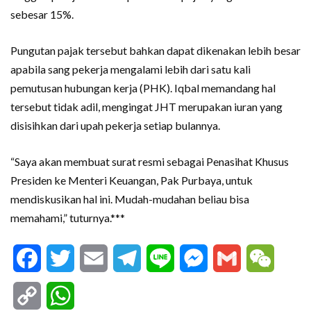
sebesar 15%.
Pungutan pajak tersebut bahkan dapat dikenakan lebih besar
apabila sang pekerja mengalami lebih dari satu kali
pemutusan hubungan kerja (PHK). Iqbal memandang hal
tersebut tidak adil, mengingat JHT merupakan iuran yang
disisihkan dari upah pekerja setiap bulannya.
“Saya akan membuat surat resmi sebagai Penasihat Khusus
Presiden ke Menteri Keuangan, Pak Purbaya, untuk
mendiskusikan hal ini. Mudah-mudahan beliau bisa
memahami,” tuturnya.***
Facebook
Twitter
Email
Telegram
Line
Messenger
Gmail
WeCha
Copy
WhatsApp