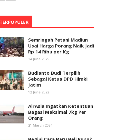
TERPOPULER
Semringah Petani Madiun
Usai Harga Porang Naik Jadi
Rp 14 Ribu per Kg
24 June 2025
Budianto Budi Terpilih
Sebagai Ketua DPD Himki
Jatim
12 June 2022
AirAsia Ingatkan Ketentuan
Bagasi Maksimal 7kg Per
Orang
21 March 2024
Begini Cara Baru Beli Pupuk