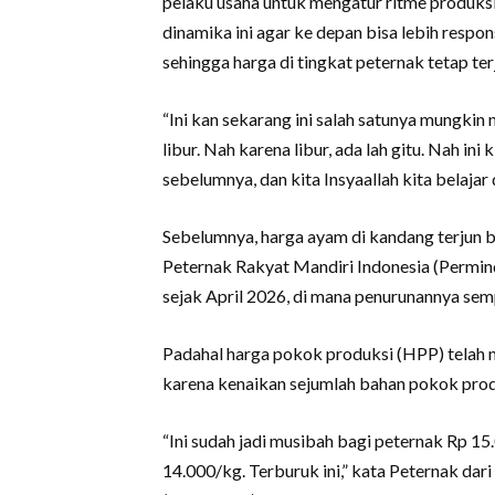
pelaku usaha untuk mengatur ritme produksi
dinamika ini agar ke depan bisa lebih resp
sehingga harga di tingkat peternak tetap t
“Ini kan sekarang ini salah satunya mungki
libur. Nah karena libur, ada lah gitu. Nah ini 
sebelumnya, dan kita Insyaallah kita belajar da
Sebelumnya, harga ayam di kandang terjun 
Peternak Rakyat Mandiri Indonesia (Permin
sejak April 2026, di mana penurunannya sem
Padahal harga pokok produksi (HPP) telah na
karena kenaikan sejumlah bahan pokok prod
“Ini sudah jadi musibah bagi peternak Rp 15
14.000/kg. Terburuk ini,” kata Peternak dar