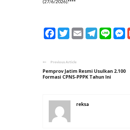
(27/6/2026).****
Facebook
Twitter
Email
Telegram
Line
M
Previous Article
Pemprov Jatim Resmi Usulkan 2.100
Formasi CPNS-PPPK Tahun Ini
reksa