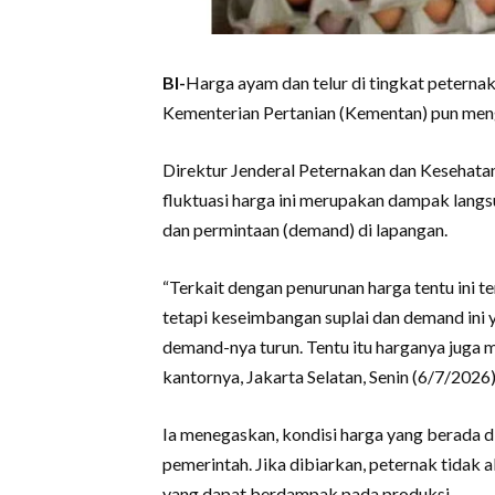
BI-
Harga ayam dan telur di tingkat peterna
Kementerian Pertanian (Kementan) pun me
Direktur Jenderal Peternakan dan Kesehat
fluktuasi harga ini merupakan dampak langs
dan permintaan (demand) di lapangan.
“Terkait dengan penurunan harga tentu ini t
tetapi keseimbangan suplai dan demand ini 
demand-nya turun. Tentu itu harganya juga m
kantornya, Jakarta Selatan, Senin (6/7/2026)
Ia menegaskan, kondisi harga yang berada di
pemerintah. Jika dibiarkan, peternak tidak 
yang dapat berdampak pada produksi.