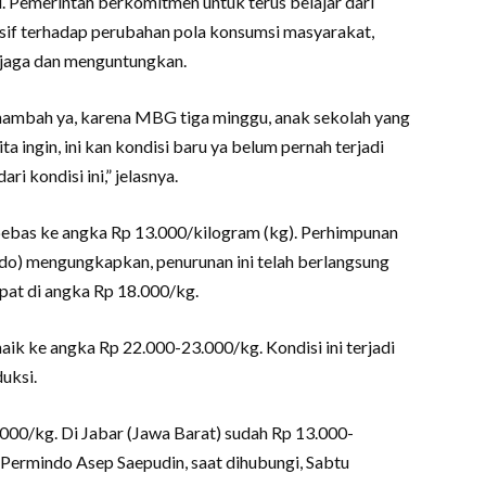
. Pemerintah berkomitmen untuk terus belajar dari
onsif terhadap perubahan pola konsumsi masyarakat,
erjaga dan menguntungkan.
n nambah ya, karena MBG tiga minggu, anak sekolah yang
kita ingin, ini kan kondisi baru ya belum pernah terjadi
ri kondisi ini,” jelasnya.
bebas ke angka Rp 13.000/kilogram (kg). Perhimpunan
do) mengungkapkan, penurunan ini telah berlangsung
pat di angka Rp 18.000/kg.
ik ke angka Rp 22.000-23.000/kg. Kondisi ini terjadi
uksi.
.000/kg. Di Jabar (Jawa Barat) sudah Rp 13.000-
i Permindo Asep Saepudin, saat dihubungi, Sabtu