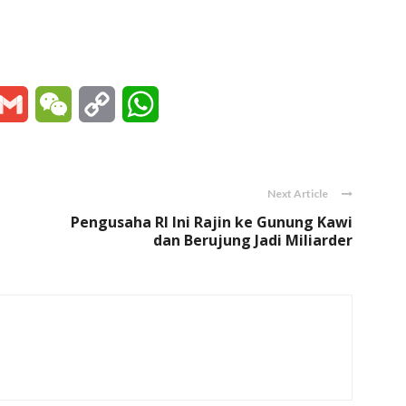
essenger
Gmail
WeChat
Copy
WhatsApp
Link
Next Article
Pengusaha RI Ini Rajin ke Gunung Kawi
dan Berujung Jadi Miliarder