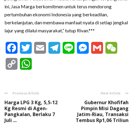
ini, Jasa Marga berkomitmen untuk terus mendorong
pertumbuhan ekonomi Indonesia yang berkeadilan,
berkelanjutan, dan membawa manfaat nyata di setiap jengkal
lajur yang dilalui masyarakat,” tutup Rivan.***
Facebook
Twitter
Email
Telegram
Line
Messenger
Gmail
WeCha
Copy
WhatsApp
Link
Previous Article
Next Article
Harga LPG 3 Kg, 5,5-12
Gubernur Khofifah
Kg Resmi di Agen-
Pimpin Misi Dagang
Pangkalan, Berlaku 7
Jatim-Riau, Transaksi
Juli ...
Tembus Rp1,06 Triliun