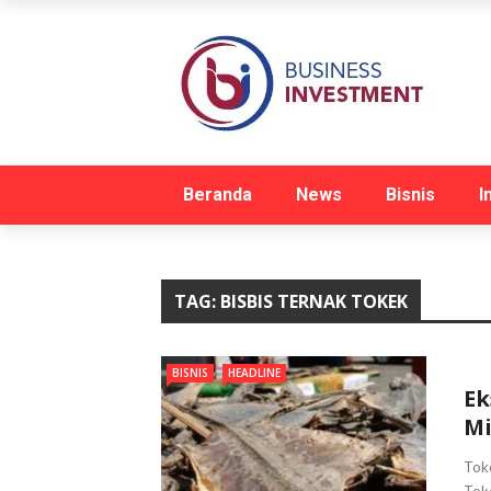
Beranda
News
Bisnis
I
TAG:
BISBIS TERNAK TOKEK
BISNIS
HEADLINE
Ek
Mi
Toke