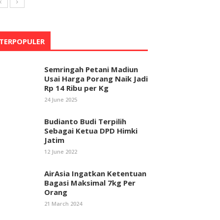
TERPOPULER
Semringah Petani Madiun
Usai Harga Porang Naik Jadi
Rp 14 Ribu per Kg
24 June 2025
Budianto Budi Terpilih
Sebagai Ketua DPD Himki
Jatim
12 June 2022
AirAsia Ingatkan Ketentuan
Bagasi Maksimal 7kg Per
Orang
21 March 2024