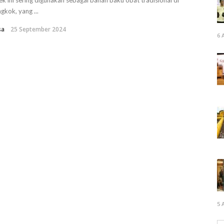
k ini sering digunakan sebagai bahan baku obat tradisional di
gkok, yang ...
sa
25 September 2024
6 
5 