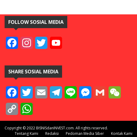
FOLLOW SOSIAL MEDIA
Facebook
Instagram
Twitter
YouTube
SHARE SOSIAL MEDIA
Facebook
Twitter
Email
Telegram
Line
Messenger
Gmail
WeCha
Copy
WhatsApp
Link
Copyright © 2022 BISNISdanINVEST.com. All rights reserved.
Tentang Kami
Redaksi
Pedoman Media Siber
Kontak Kami