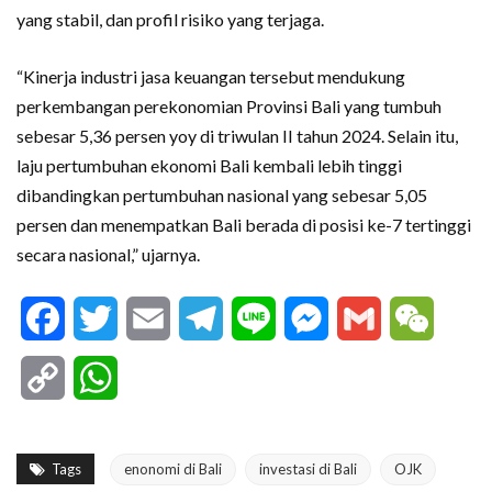
yang stabil, dan profil risiko yang terjaga.
“Kinerja industri jasa keuangan tersebut mendukung
perkembangan perekonomian Provinsi Bali yang tumbuh
sebesar 5,36 persen yoy di triwulan II tahun 2024. Selain itu,
laju pertumbuhan ekonomi Bali kembali lebih tinggi
dibandingkan pertumbuhan nasional yang sebesar 5,05
persen dan menempatkan Bali berada di posisi ke-7 tertinggi
secara nasional,” ujarnya.
Facebook
Twitter
Email
Telegram
Line
Messenger
Gmail
WeCha
Copy
WhatsApp
Link
Tags
enonomi di Bali
investasi di Bali
OJK