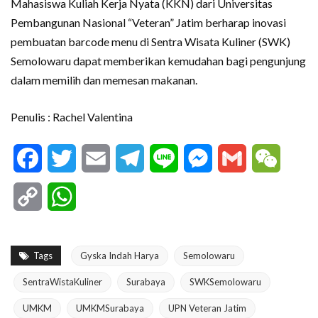
Mahasiswa Kuliah Kerja Nyata (KKN) dari Universitas
Pembangunan Nasional “Veteran” Jatim berharap inovasi
pembuatan barcode menu di Sentra Wisata Kuliner (SWK)
Semolowaru dapat memberikan kemudahan bagi pengunjung
dalam memilih dan memesan makanan.
Penulis : Rachel Valentina
Facebook
Twitter
Email
Telegram
Line
Messenger
Gmail
WeCha
Copy
WhatsApp
Link
Tags
Gyska Indah Harya
Semolowaru
SentraWistaKuliner
Surabaya
SWKSemolowaru
UMKM
UMKMSurabaya
UPN Veteran Jatim