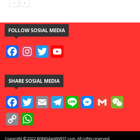
FOLLOW SOSIAL MEDIA
Facebook
Instagram
Twitter
YouTube
SHARE SOSIAL MEDIA
Facebook
Twitter
Email
Telegram
Line
Messenger
Gmail
WeCha
Copy
WhatsApp
Link
Copyright © 2022 BISNISdanINVEST.com. All rights reserved.