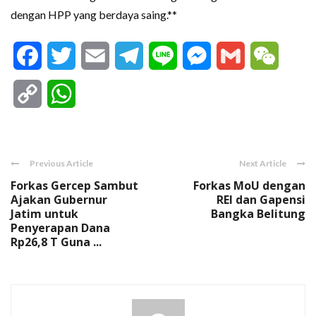
dengan HPP yang berdaya saing.**
Facebook
Twitter
Email
Telegram
Line
Messenger
Gmail
WeCha
Copy
WhatsApp
Link
Previous Article
Next Article
Forkas Gercep Sambut
Forkas MoU dengan
Ajakan Gubernur
REI dan Gapensi
Jatim untuk
Bangka Belitung
Penyerapan Dana
Rp26,8 T Guna ...