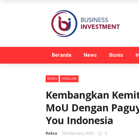
Beranda
News
Bisnis
I
BISNIS
HEADLINE
Kembangkan Kemit
MoU Dengan Paguyu
You Indonesia
Reksa
20 February 2023
0