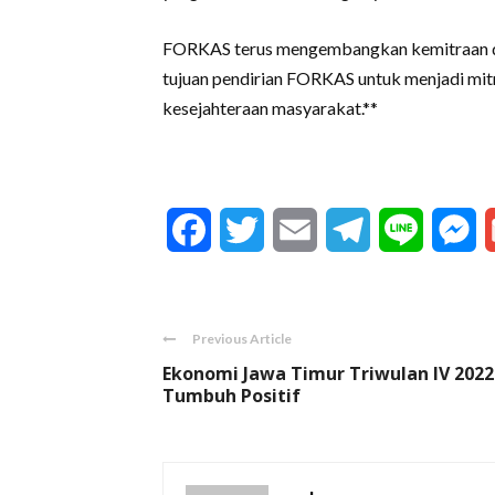
FORKAS terus mengembangkan kemitraan d
tujuan pendirian FORKAS untuk menjadi mi
kesejahteraan masyarakat.**
Facebook
Twitter
Email
Telegram
Line
M
Previous Article
Ekonomi Jawa Timur Triwulan IV 2022
Tumbuh Positif