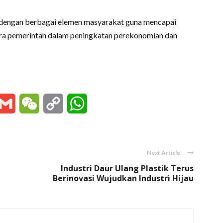
engan berbagai elemen masyarakat guna mencapai
tra pemerintah dalam peningkatan perekonomian dan
essenger
Gmail
WeChat
Copy
WhatsApp
Link
Next Article
Industri Daur Ulang Plastik Terus
Berinovasi Wujudkan Industri Hijau