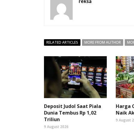
reksa
RELATED ARTICLES
MORE FROM AUTHOR
MOR
Deposit Judol Saat Piala
Harga C
Dunia Tembus Rp 1,02
Naik Ak
Triliun
9 August 
9 August 2026