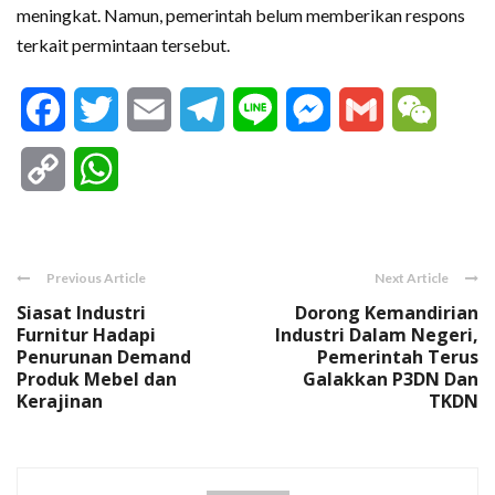
meningkat. Namun, pemerintah belum memberikan respons
terkait permintaan tersebut.
Facebook
Twitter
Email
Telegram
Line
Messenger
Gmail
WeCha
Copy
WhatsApp
Link
Previous Article
Next Article
Siasat Industri
Dorong Kemandirian
Furnitur Hadapi
Industri Dalam Negeri,
Penurunan Demand
Pemerintah Terus
Produk Mebel dan
Galakkan P3DN Dan
Kerajinan
TKDN