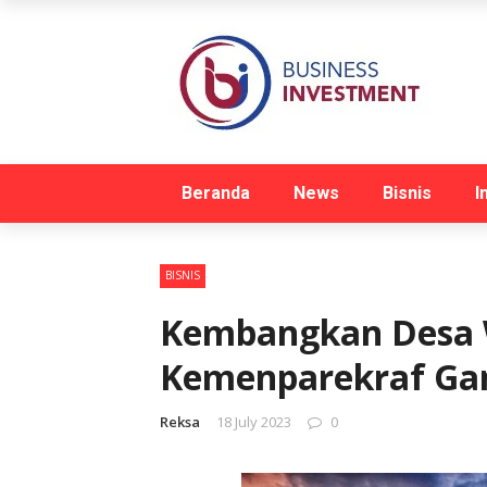
Beranda
News
Bisnis
I
BISNIS
Kembangkan Desa W
Kemenparekraf Gan
Reksa
18 July 2023
0