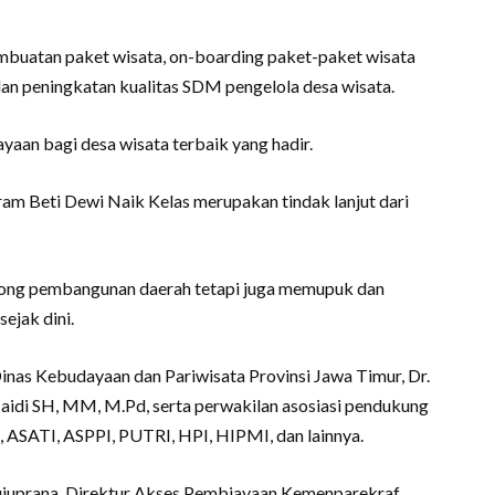
buatan paket wisata, on-boarding paket-paket wisata
an peningkatan kualitas SDM pengelola desa wisata.
aan bagi desa wisata terbaik yang hadir.
 Beti Dewi Naik Kelas merupakan tindak lanjut dari
rong pembangunan daerah tetapi juga memupuk dan
ejak dini.
Dinas Kebudayaan dan Pariwisata Provinsi Jawa Timur, Dr.
Maidi SH, MM, M.Pd, serta perwakilan asosiasi pendukung
, ASATI, ASPPI, PUTRI, HPI, HIPMI, dan lainnya.
ujuprana, Direktur Akses Pembiayaan Kemenparekraf,