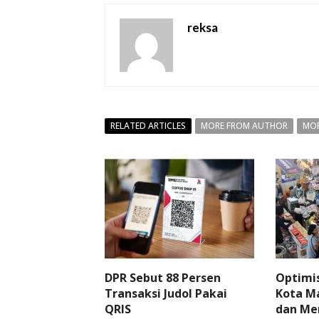
reksa
RELATED ARTICLES
MORE FROM AUTHOR
MOR
DPR Sebut 88 Persen
Optimi
Transaksi Judol Pakai
Kota Ma
QRIS
dan Me