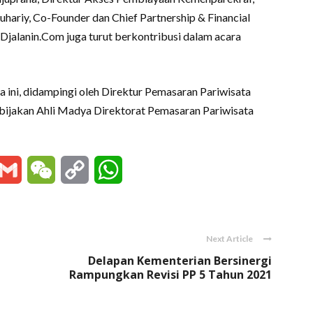
hariy, Co-Founder dan Chief Partnership & Financial
 Djalanin.Com juga turut berkontribusi dalam acara
a ini, didampingi oleh Direktur Pemasaran Pariwisata
bijakan Ahli Madya Direktorat Pemasaran Pariwisata
essenger
Gmail
WeChat
Copy
WhatsApp
Link
Next Article
Delapan Kementerian Bersinergi
Rampungkan Revisi PP 5 Tahun 2021