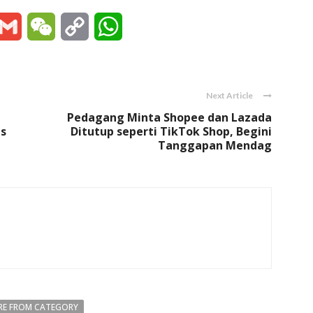
essenger
Gmail
WeChat
Copy
WhatsApp
Link
Next Article
Pedagang Minta Shopee dan Lazada
s
Ditutup seperti TikTok Shop, Begini
Tanggapan Mendag
E FROM CATEGORY