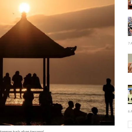
7 
6 
tangan turis akan tercapai