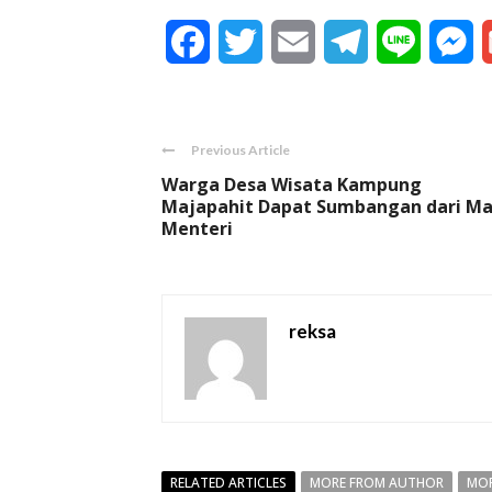
Facebook
Twitter
Email
Telegram
Line
M
Previous Article
Warga Desa Wisata Kampung
Majapahit Dapat Sumbangan dari Ma
Menteri
reksa
RELATED ARTICLES
MORE FROM AUTHOR
MOR