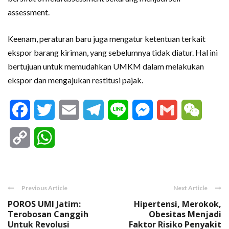
assessment.
Keenam, peraturan baru juga mengatur ketentuan terkait
ekspor barang kiriman, yang sebelumnya tidak diatur. Hal ini
bertujuan untuk memudahkan UMKM dalam melakukan
ekspor dan mengajukan restitusi pajak.
Facebook
Twitter
Email
Telegram
Line
Messenger
Gmail
WeCha
Copy
WhatsApp
Link
Previous Article
Next Article
POROS UMI Jatim:
Hipertensi, Merokok,
Terobosan Canggih
Obesitas Menjadi
Untuk Revolusi
Faktor Risiko Penyakit