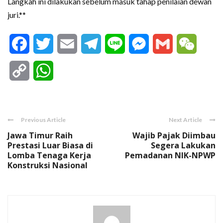
Langkah ini dilakukan sebelum masuk tahap penilaian dewan
juri.**
Facebook
Twitter
Email
Telegram
Line
Messenger
Gmail
WeCha
Copy
WhatsApp
Link
Previous Article
Next Article
Jawa Timur Raih
Wajib Pajak Diimbau
Prestasi Luar Biasa di
Segera Lakukan
Lomba Tenaga Kerja
Pemadanan NIK-NPWP
Konstruksi Nasional