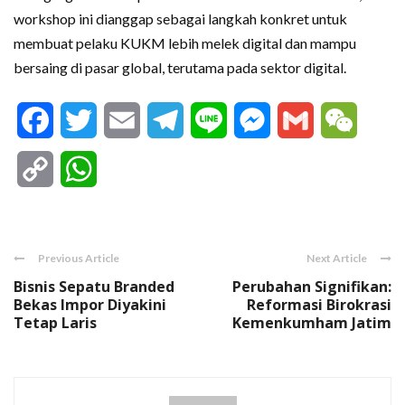
workshop ini dianggap sebagai langkah konkret untuk
membuat pelaku KUKM lebih melek digital dan mampu
bersaing di pasar global, terutama pada sektor digital.
Facebook
Twitter
Email
Telegram
Line
Messenger
Gmail
WeCha
Copy
WhatsApp
Link
Previous Article
Next Article
Bisnis Sepatu Branded
Perubahan Signifikan:
Bekas Impor Diyakini
Reformasi Birokrasi
Tetap Laris
Kemenkumham Jatim