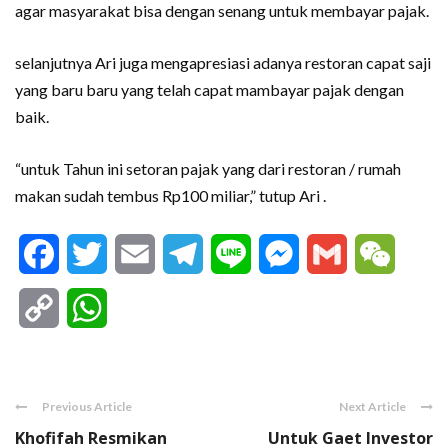
agar masyarakat bisa dengan senang untuk membayar pajak.
selanjutnya Ari juga mengapresiasi adanya restoran capat saji
yang baru baru yang telah capat mambayar pajak dengan
baik.
“untuk Tahun ini setoran pajak yang dari restoran / rumah
makan sudah tembus Rp100 miliar,” tutup Ari .
Facebook
Twitter
Email
Telegram
Line
Messenger
Gmail
WeCha
Copy
WhatsApp
Link
Previous Article
Next Article
Khofifah Resmikan
Untuk Gaet Investor