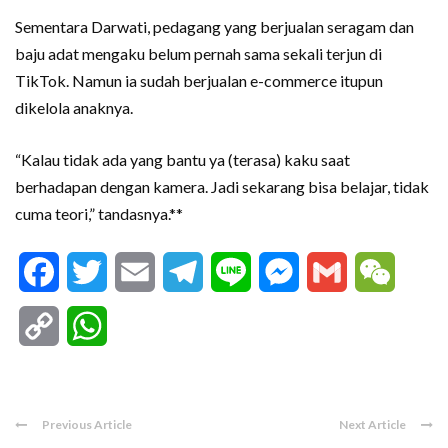
Sementara Darwati, pedagang yang berjualan seragam dan
baju adat mengaku belum pernah sama sekali terjun di
TikTok. Namun ia sudah berjualan e-commerce itupun
dikelola anaknya.
“Kalau tidak ada yang bantu ya (terasa) kaku saat
berhadapan dengan kamera. Jadi sekarang bisa belajar, tidak
cuma teori,” tandasnya.**
Facebook
Twitter
Email
Telegram
Line
Messenger
Gmail
WeCha
Copy
WhatsApp
Link
Previous Article
Next Article