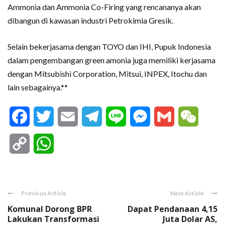
Ammonia dan Ammonia Co-Firing yang rencananya akan
dibangun di kawasan industri Petrokimia Gresik.
Selain bekerjasama dengan TOYO dan IHI, Pupuk Indonesia
dalam pengembangan green amonia juga memiliki kerjasama
dengan Mitsubishi Corporation, Mitsui, INPEX, Itochu dan
lain sebagainya.**
Facebook
Twitter
Email
Telegram
Line
Messenger
Gmail
WeCha
Copy
WhatsApp
Link
Previous Article
Next Article
Komunal Dorong BPR
Dapat Pendanaan 4,15
Lakukan Transformasi
Juta Dolar AS,