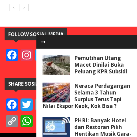
FOLLOW SOSIAL MEDIA
Facebook
Instagram
Twitter
YouTube
Pemutihan Utang
Macet Dinilai Buka
Peluang KPR Subsidi
SHARE SOSIAL MEDIA
Neraca Perdagangan
Selama 3 Tahun
Surplus Terus Tapi
Facebook
Twitter
Email
Telegram
Line
Messenger
Gmail
WeCha
Nilai Ekspor Keok, Kok Bisa ?
PHRI: Banyak Hotel
Copy
WhatsApp
dan Restoran Pilih
Hentikan Musik Gara-
Link