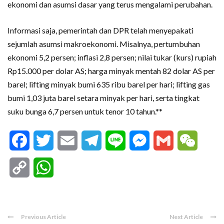
ekonomi dan asumsi dasar yang terus mengalami perubahan.
Informasi saja, pemerintah dan DPR telah menyepakati
sejumlah asumsi makroekonomi. Misalnya, pertumbuhan
ekonomi 5,2 persen; inflasi 2,8 persen; nilai tukar (kurs) rupiah
Rp15.000 per dolar AS; harga minyak mentah 82 dolar AS per
barel; lifting minyak bumi 635 ribu barel per hari; lifting gas
bumi 1,03 juta barel setara minyak per hari, serta tingkat
suku bunga 6,7 persen untuk tenor 10 tahun.**
Facebook
Twitter
Email
Telegram
Line
Messenger
Gmail
WeCha
Copy
WhatsApp
Link
Previous Article
Next Article