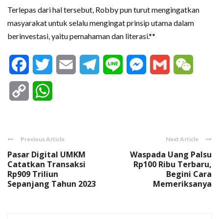
Terlepas dari hal tersebut, Robby pun turut mengingatkan
masyarakat untuk selalu mengingat prinsip utama dalam
berinvestasi, yaitu pemahaman dan literasi.**
Facebook
Twitter
Email
Telegram
Line
Messenger
Gmail
WeCha
Copy
WhatsApp
Link
Previous Article
Next Article
Pasar Digital UMKM
Waspada Uang Palsu
Catatkan Transaksi
Rp100 Ribu Terbaru,
Rp909 Triliun
Begini Cara
Sepanjang Tahun 2023
Memeriksanya