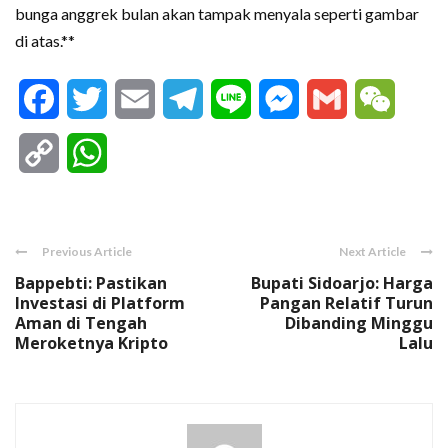
bunga anggrek bulan akan tampak menyala seperti gambar
di atas.**
Facebook
Twitter
Email
Telegram
Line
Messenger
Gmail
WeCha
Copy
WhatsApp
Link
Previous Article
Next Article
Bappebti: Pastikan
Bupati Sidoarjo: Harga
Investasi di Platform
Pangan Relatif Turun
Aman di Tengah
Dibanding Minggu
Meroketnya Kripto
Lalu