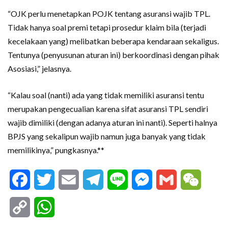
“OJK perlu menetapkan POJK tentang asuransi wajib TPL.
Tidak hanya soal premi tetapi prosedur klaim bila (terjadi
kecelakaan yang) melibatkan beberapa kendaraan sekaligus.
Tentunya (penyusunan aturan ini) berkoordinasi dengan pihak
Asosiasi,” jelasnya.
“Kalau soal (nanti) ada yang tidak memiliki asuransi tentu
merupakan pengecualian karena sifat asuransi TPL sendiri
wajib dimiliki (dengan adanya aturan ini nanti). Seperti halnya
BPJS yang sekalipun wajib namun juga banyak yang tidak
memilikinya,” pungkasnya.**
Facebook
Twitter
Email
Telegram
Line
Messenger
Gmail
WeCha
Copy
WhatsApp
Link