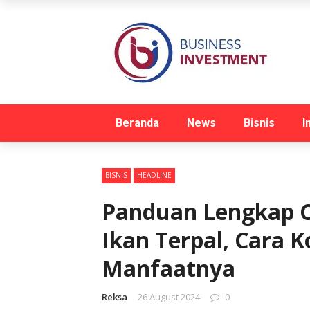
Beranda
News
Bisnis
I
BISNIS
HEADLINE
Panduan Lengkap 
Ikan Terpal, Cara 
Manfaatnya
Reksa
26 August 2024
0