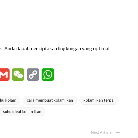
s, Anda dapat menciptakan lingkungan yang optimal
essenger
Gmail
WeChat
Copy
WhatsApp
Link
uhu kolam
cara membuat kolam ikan
kolam ikan terpal
suhu ideal kolam ikan
Next Article