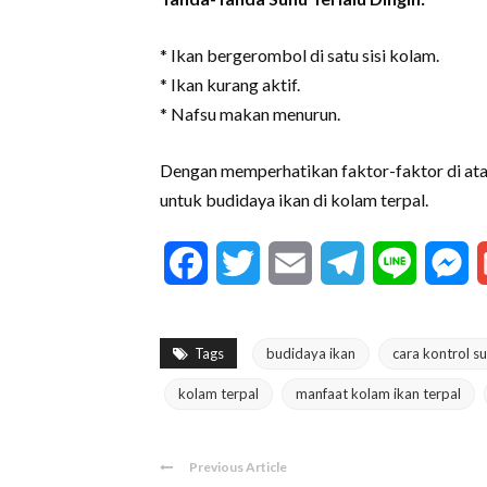
* Ikan bergerombol di satu sisi kolam.
* Ikan kurang aktif.
* Nafsu makan menurun.
Dengan memperhatikan faktor-faktor di ata
untuk budidaya ikan di kolam terpal.
Facebook
Twitter
Email
Telegram
Line
M
Tags
budidaya ikan
cara kontrol s
kolam terpal
manfaat kolam ikan terpal
Previous Article