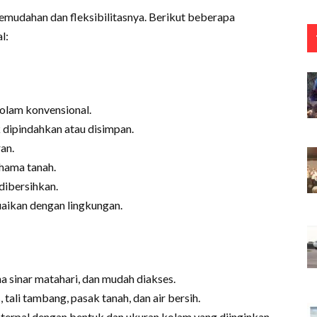
emudahan dan fleksibilitasnya. Berikut beberapa
l:
kolam konvensional.
 dipindahkan atau disimpan.
an.
hama tanah.
dibersihkan.
uaikan dengan lingkungan.
ena sinar matahari, dan mudah diakses.
 tali tambang, pasak tanah, dan air bersih.
 terpal dengan bentuk dan ukuran kolam yang diinginkan.