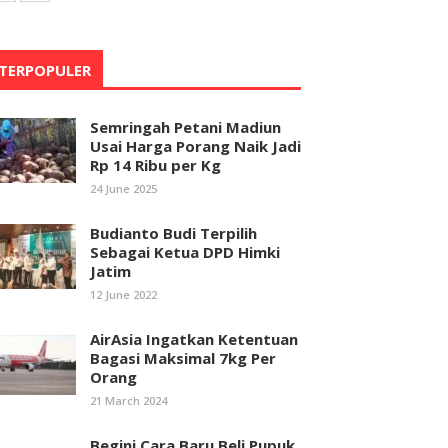
TERPOPULER
Semringah Petani Madiun
Usai Harga Porang Naik Jadi
Rp 14 Ribu per Kg
24 June 2025
Budianto Budi Terpilih
Sebagai Ketua DPD Himki
Jatim
12 June 2022
AirAsia Ingatkan Ketentuan
Bagasi Maksimal 7kg Per
Orang
21 March 2024
Begini Cara Baru Beli Pupuk