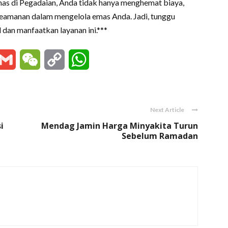
as di Pegadaian, Anda tidak hanya menghemat biaya,
eamanan dalam mengelola emas Anda. Jadi, tunggu
 dan manfaatkan layanan ini.***
essenger
Gmail
WeChat
Copy
WhatsApp
Link
Next Article
i
Mendag Jamin Harga Minyakita Turun
Sebelum Ramadan