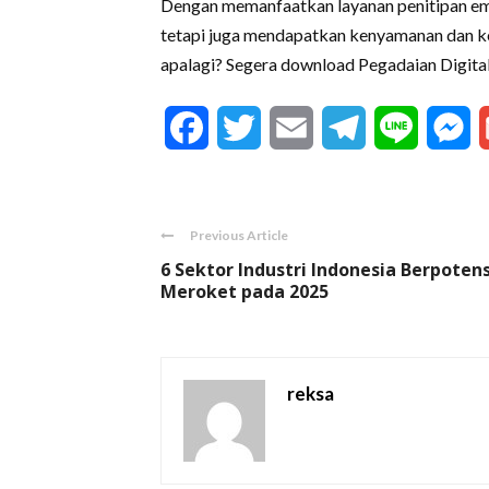
Dengan memanfaatkan layanan penitipan em
tetapi juga mendapatkan kenyamanan dan k
apalagi? Segera download Pegadaian Digital
Facebook
Twitter
Email
Telegram
Line
M
Previous Article
6 Sektor Industri Indonesia Berpotens
Meroket pada 2025
reksa