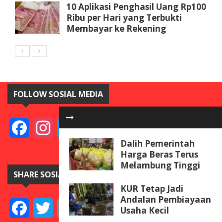
10 Aplikasi Penghasil Uang Rp100
Ribu per Hari yang Terbukti
Membayar ke Rekening
FOLLOW SOSIAL MEDIA
Facebook
Instagram
Twitter
YouTube
Dalih Pemerintah
Harga Beras Terus
Melambung Tinggi
SHARE SOSIAL MEDIA
KUR Tetap Jadi
Andalan Pembiayaan
Facebook
Twitter
Email
Telegram
Line
Messenger
Gmail
WeCha
Usaha Kecil