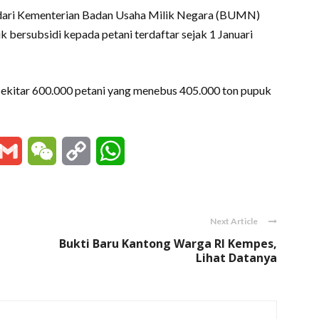
 dari Kementerian Badan Usaha Milik Negara (BUMN)
bersubsidi kepada petani terdaftar sejak 1 Januari
 sekitar 600.000 petani yang menebus 405.000 ton pupuk
essenger
Gmail
WeChat
Copy
WhatsApp
Link
Next Article
Bukti Baru Kantong Warga RI Kempes,
Lihat Datanya