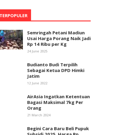
TERPOPULER
Semringah Petani Madiun
Usai Harga Porang Naik Jadi
Rp 14 Ribu per Kg
24 June 2025
Budianto Budi Terpilih
Sebagai Ketua DPD Himki
Jatim
12 June 2022
AirAsia Ingatkan Ketentuan
Bagasi Maksimal 7kg Per
Orang
21 March 2024
Begini Cara Baru Beli Pupuk
Subsidi 2025, Harga Rp