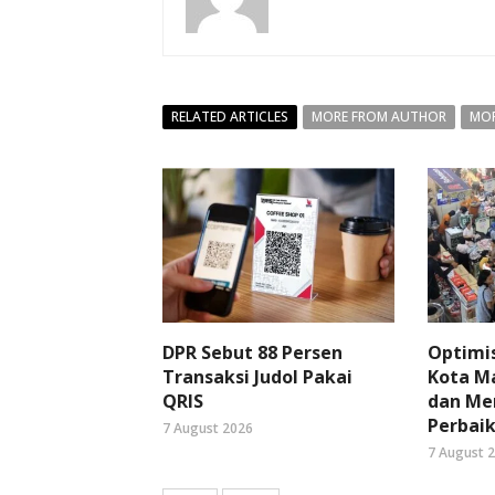
RELATED ARTICLES
MORE FROM AUTHOR
MOR
DPR Sebut 88 Persen
Optimi
Transaksi Judol Pakai
Kota Ma
QRIS
dan Me
Perbaik
7 August 2026
7 August 