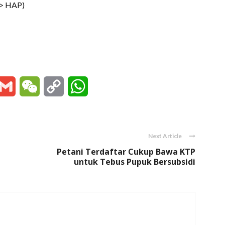
 > HAP)
essenger
Gmail
WeChat
Copy
WhatsApp
Link
Next Article
Petani Terdaftar Cukup Bawa KTP
untuk Tebus Pupuk Bersubsidi