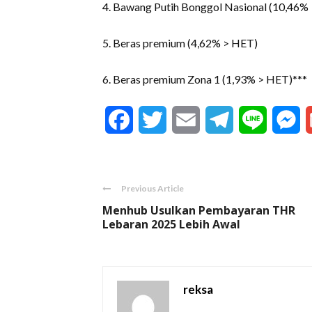
4. Bawang Putih Bonggol Nasional (10,46%
5. Beras premium (4,62% > HET)
6. Beras premium Zona 1 (1,93% > HET)***
Facebook
Twitter
Email
Telegram
Line
M
Previous Article
Menhub Usulkan Pembayaran THR
Lebaran 2025 Lebih Awal
reksa