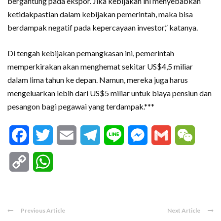
bergantung pada ekspor. Jika kebijakan ini menyebabkan
ketidakpastian dalam kebijakan pemerintah, maka bisa
berdampak negatif pada kepercayaan investor,” katanya.
Di tengah kebijakan pemangkasan ini, pemerintah
memperkirakan akan menghemat sekitar US$4,5 miliar
dalam lima tahun ke depan. Namun, mereka juga harus
mengeluarkan lebih dari US$5 miliar untuk biaya pensiun dan
pesangon bagi pegawai yang terdampak.***
Facebook
Twitter
Email
Telegram
Line
Messenger
Gmail
WeCha
Copy
WhatsApp
Link
Previous Article
Next Article