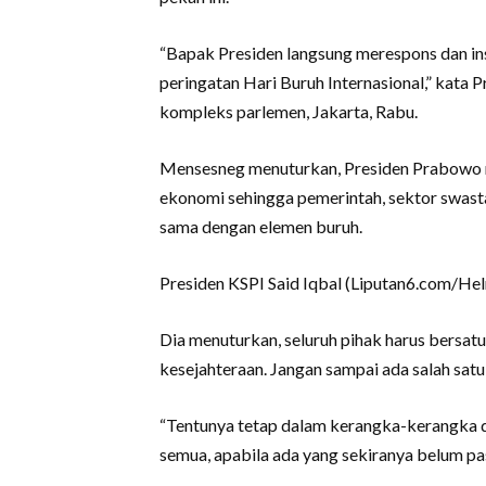
“Bapak Presiden langsung merespons dan ins
peringatan Hari Buruh Internasional,” kata P
kompleks parlemen, Jakarta, Rabu.
Mensesneg menuturkan, Presiden Prabowo m
ekonomi sehingga pemerintah, sektor swasta
sama dengan elemen buruh.
Presiden KSPI Said Iqbal (Liputan6.com/He
Dia menuturkan, seluruh pihak harus bersa
kesejahteraan. Jangan sampai ada salah satu
“Tentunya tetap dalam kerangka-kerangka d
semua, apabila ada yang sekiranya belum pas g