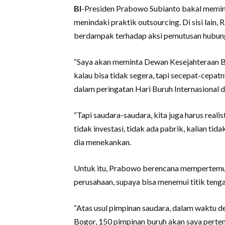
BI
-Presiden Prabowo Subianto bakal memin
menindaki praktik outsourcing. Di sisi lain, 
berdampak terhadap aksi pemutusan hubung
“Saya akan meminta Dewan Kesejahteraan B
kalau bisa tidak segera, tapi secepat-cepat
dalam peringatan Hari Buruh Internasional d
“Tapi saudara-saudara, kita juga harus realis
tidak investasi, tidak ada pabrik, kalian ti
dia menekankan.
Untuk itu, Prabowo berencana mempertemu
perusahaan, supaya bisa menemui titik tenga
“Atas usul pimpinan saudara, dalam waktu d
Bogor, 150 pimpinan buruh akan saya perte