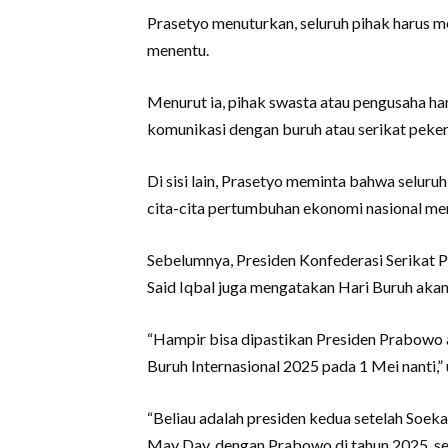
Prasetyo menuturkan, seluruh pihak harus m
menentu.
Menurut ia, pihak swasta atau pengusaha ha
komunikasi dengan buruh atau serikat peker
Di sisi lain, Prasetyo meminta bahwa seluru
cita-cita pertumbuhan ekonomi nasional men
Sebelumnya, Presiden Konfederasi Serikat Pe
Said Iqbal juga mengatakan Hari Buruh akan
“Hampir bisa dipastikan Presiden Prabowo 
Buruh Internasional 2025 pada 1 Mei nanti,” 
“Beliau adalah presiden kedua setelah Soek
May Day, dengan Prabowo di tahun 2025, s