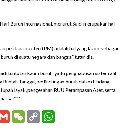
ari Buruh Internasional, menurut Said, merupakan hal
au perdana menteri (PM) adalah hal yang lazim, sebagai
ruh di suatu negara dan bangsa,” tutur dia.
di tuntutan kaum buruh, yaitu penghapusan sistem alih
ja Rumah Tangga, perlindungan buruh dalam Undang-
si upah layak, pengesahan RUU Perampasan Aset, serta
assal.***
essenger
Gmail
WeChat
Copy
WhatsApp
Link