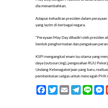
dia menambahkan.
Adapun kehadiran presiden dalam perayaan H
yang lazim di berbagai negara.
“Perayaan May Day dihadiri oleh presiden at
bentuk penghormatan dan pengakuan peran bu
KSPI mengangkat enam isu utama yang menja
daya (outsourcing), pengesahan RUU Peker
Undang Ketenagakerjaan yang baru, realisa
pembentukan satgas untuk mencegah PHK m
Facebook
Twitter
Email
Telegram
Line
M