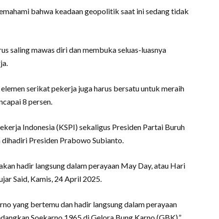
emahami bahwa keadaan geopolitik saat ini sedang tidak
rus saling mawas diri dan membuka seluas-luasnya
ja.
h elemen serikat pekerja juga harus bersatu untuk meraih
capai 8 persen.
kerja Indonesia (KSPI) sekaligus Presiden Partai Buruh
 dihadiri Presiden Prabowo Subianto.
akan hadir langsung dalam perayaan May Day, atau Hari
ujar Said, Kamis, 24 April 2025.
arno yang bertemu dan hadir langsung dalam perayaan
edangkan Soekarno 1965 di Gelora Bung Karno (GBK),”