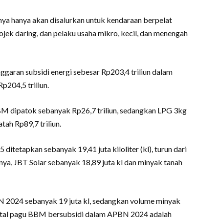
a hanya akan disalurkan untuk kendaraan berpelat
 ojek daring, dan pelaku usaha mikro, kecil, dan menengah
garan subsidi energi sebesar Rp203,4 triliun dalam
p204,5 triliun.
BBM dipatok sebanyak Rp26,7 triliun, sedangkan LPG 3kg
atah Rp89,7 triliun.
ditetapkan sebanyak 19,41 juta kiloliter (kl), turun dari
nya, JBT Solar sebanyak 18,89 juta kl dan minyak tanah
BN 2024 sebanyak 19 juta kl, sedangkan volume minyak
 total pagu BBM bersubsidi dalam APBN 2024 adalah