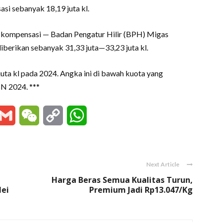
asi sebanyak 18,19 juta kl.
kompensasi — Badan Pengatur Hilir (BPH) Migas
berikan sebanyak 31,33 juta—33,23 juta kl.
juta kl pada 2024. Angka ini di bawah kuota yang
BN 2024. ***
essenger
Gmail
WeChat
Copy
WhatsApp
Link
Next Article
Harga Beras Semua Kualitas Turun,
Mei
Premium Jadi Rp13.047/Kg