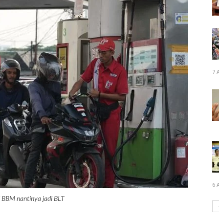
7 
6 
si BBM nantinya jadi BLT