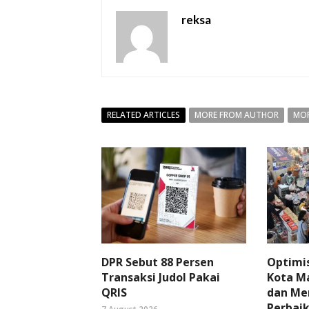
reksa
RELATED ARTICLES
MORE FROM AUTHOR
MOR
DPR Sebut 88 Persen
Optimi
Transaksi Judol Pakai
Kota Ma
QRIS
dan Me
Perbaik