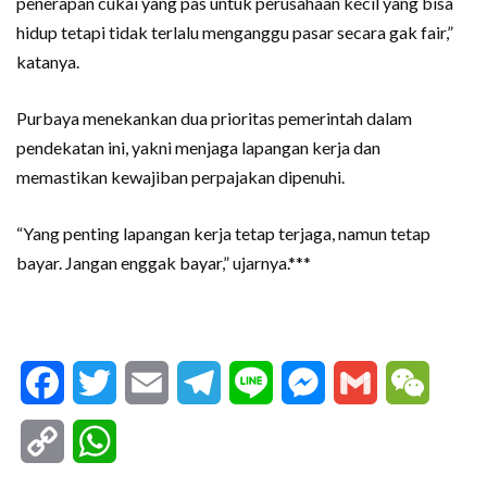
penerapan cukai yang pas untuk perusahaan kecil yang bisa
hidup tetapi tidak terlalu menganggu pasar secara gak fair,”
katanya.
Purbaya menekankan dua prioritas pemerintah dalam
pendekatan ini, yakni menjaga lapangan kerja dan
memastikan kewajiban perpajakan dipenuhi.
“Yang penting lapangan kerja tetap terjaga, namun tetap
bayar. Jangan enggak bayar,” ujarnya.***
Facebook
Twitter
Email
Telegram
Line
Messenger
Gmail
WeCha
Copy
WhatsApp
Link