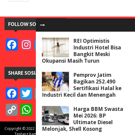
FOLLOW SOSIAL MEDIA
REI Optimistis
Facebook
Instagram
Twitter
YouTube
Industri Hotel Bisa
Bangkit Meski
Okupansi Masih Turun
SHARE SOSIAL MEDIA
Pemprov Jatim
Bagikan 252.490
Sertifikasi Halal ke
Facebook
Twitter
Email
Telegram
Line
Messenger
Gmail
WeCha
Industri Kecil dan Menengah
Harga BBM Swasta
Copy
WhatsApp
Mei 2026: BP
Ultimate Diesel
Link
Melonjak, Shell Kosong
Copyright © 2022 BISNISdanINVEST.com. All rights reserved.
Tentang Kami
Redaksi
Pedoman Media Siber
Kontak Kami