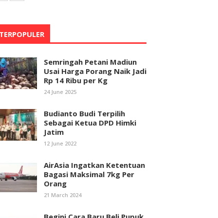
TERPOPULER
Semringah Petani Madiun
Usai Harga Porang Naik Jadi
Rp 14 Ribu per Kg
24 June 2025
Budianto Budi Terpilih
Sebagai Ketua DPD Himki
Jatim
12 June 2022
AirAsia Ingatkan Ketentuan
Bagasi Maksimal 7kg Per
Orang
21 March 2024
Begini Cara Baru Beli Pupuk