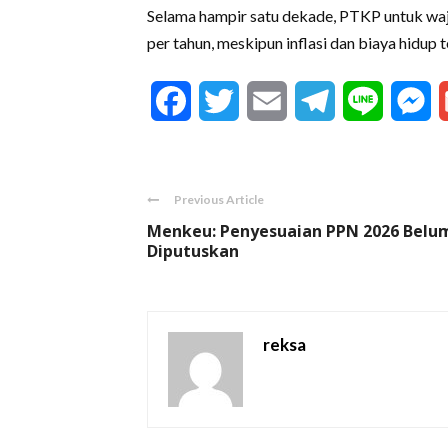
Selama hampir satu dekade, PTKP untuk waji
per tahun, meskipun inflasi dan biaya hidup 
Facebook
Twitter
Email
Telegram
Line
M
Previous Article
Menkeu: Penyesuaian PPN 2026 Belu
Diputuskan
reksa