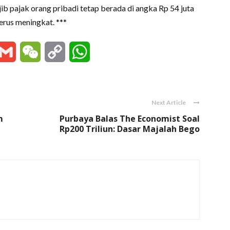
b pajak orang pribadi tetap berada di angka Rp 54 juta
terus meningkat. ***
essenger
Gmail
WeChat
Copy
WhatsApp
Link
Next Article
m
Purbaya Balas The Economist Soal
Rp200 Triliun: Dasar Majalah Bego