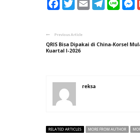
Facebook
Twitter
Email
Telegram
Line
M
Previous Article
QRIS Bisa Dipakai di China-Korsel Mul
Kuartal I-2026
reksa
RELATED ARTICLES
MORE FROM AUTHOR
MOR