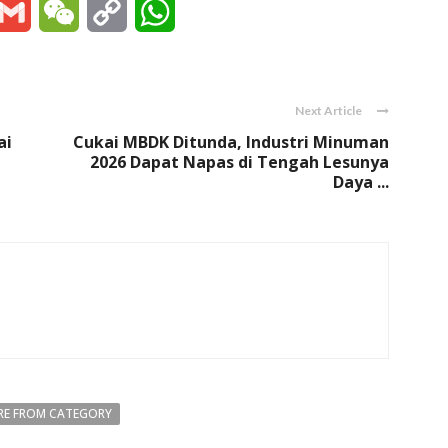
essenger
Gmail
WeChat
Copy
WhatsApp
Link
Next Article
ai
Cukai MBDK Ditunda, Industri Minuman
2026 Dapat Napas di Tengah Lesunya
Daya ...
E FROM CATEGORY