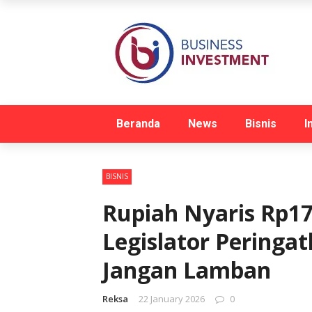
Beranda
News
Bisnis
I
BISNIS
Rupiah Nyaris Rp17
Legislator Peringa
Jangan Lamban
Reksa
22 January 2026
0