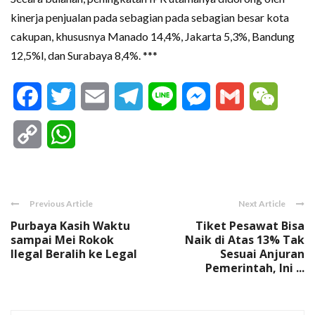
kinerja penjualan pada sebagian pada sebagian besar kota
cakupan, khususnya Manado 14,4%, Jakarta 5,3%, Bandung
12,5%l, dan Surabaya 8,4%. ***
Facebook
Twitter
Email
Telegram
Line
Messenger
Gmail
WeCha
Copy
WhatsApp
Link
Previous Article
Next Article
Purbaya Kasih Waktu
Tiket Pesawat Bisa
sampai Mei Rokok
Naik di Atas 13% Tak
Ilegal Beralih ke Legal
Sesuai Anjuran
Pemerintah, Ini ...