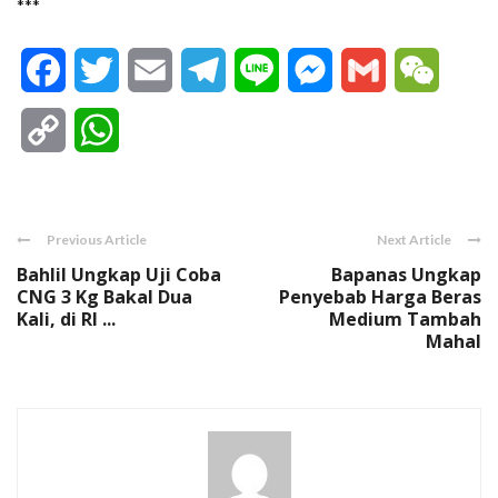
***
Facebook
Twitter
Email
Telegram
Line
Messenger
Gmail
WeCha
Copy
WhatsApp
Link
Previous Article
Next Article
Bahlil Ungkap Uji Coba
Bapanas Ungkap
CNG 3 Kg Bakal Dua
Penyebab Harga Beras
Kali, di RI ...
Medium Tambah
Mahal