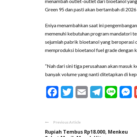
menambah outlet-outlet dari bioetanol yang 
Green 95 dan pasti akan bertambah di 2026 i
Eniya menambahkan saat ini pengembangan i
memenuhi kebutuhan program mandatori ter
sejumlah pabrik bioetanol yang beroperasi 
memproduksi bioetanol fuel grade dengan ka
“Nah dari sini tiga perusahaan akan masuk 
banyak volume yang nanti ditetapkan di kepu
Facebook
Twitter
Email
Telegram
Line
M
Previous Article
Rupiah Tembus Rp18.000, Menkeu