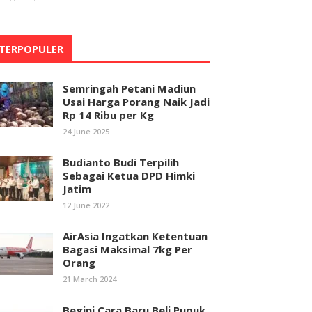
TERPOPULER
Semringah Petani Madiun
Usai Harga Porang Naik Jadi
Rp 14 Ribu per Kg
24 June 2025
Budianto Budi Terpilih
Sebagai Ketua DPD Himki
Jatim
12 June 2022
AirAsia Ingatkan Ketentuan
Bagasi Maksimal 7kg Per
Orang
21 March 2024
Begini Cara Baru Beli Pupuk