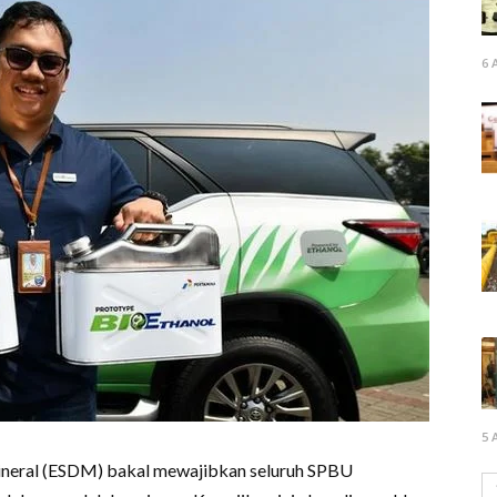
6 
5 
ineral (ESDM) bakal mewajibkan seluruh SPBU