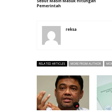
Sebut Masih Masuk Hitungan
Pemerintah
reksa
RELATED ARTICLES
MORE FROM AUTHOR
MOR