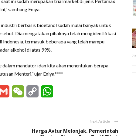
saat ini sudah merupakan trial market di jenis Pertamax
ni,” sambung Eniya.
ndustri berbasis bioetanol sudah mulai banyak untuk
sebut. Dia mengatakan pihaknya telah mengidentifikasi
di Indonesia, termasuk beberapa yang telah mampu
dar alkohol di atas 99%.
7 
ke dalam mandatori dan kita akan menentukan berapa
tusan Menteri,” ujar Eniya.****
essenger
Gmail
WeChat
Copy
WhatsApp
Link
Next Article
Harga Avtur Melonjak, Pemerintah