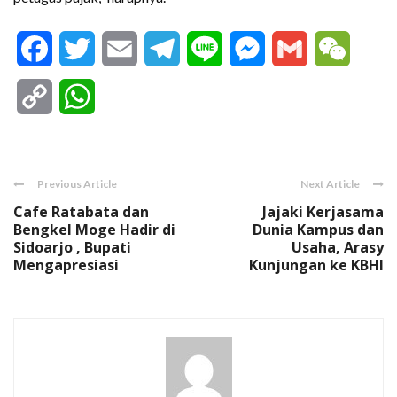
Facebook
Twitter
Email
Telegram
Line
Messenger
Gmail
WeCha
Copy
WhatsApp
Link
Previous Article
Next Article
Cafe Ratabata dan
Jajaki Kerjasama
Bengkel Moge Hadir di
Dunia Kampus dan
Sidoarjo , Bupati
Usaha, Arasy
Mengapresiasi
Kunjungan ke KBHI