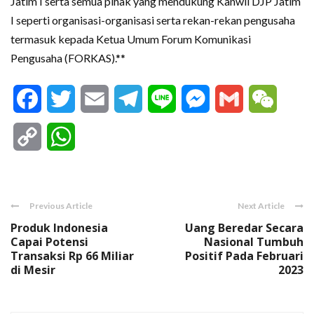
Jatim I serta semua pihak yang mendukung Kanwil DJP Jatim
I seperti organisasi-organisasi serta rekan-rekan pengusaha
termasuk kepada Ketua Umum Forum Komunikasi
Pengusaha (FORKAS).**
Facebook
Twitter
Email
Telegram
Line
Messenger
Gmail
WeCha
Copy
WhatsApp
Link
Previous Article
Next Article
Produk Indonesia
Uang Beredar Secara
Capai Potensi
Nasional Tumbuh
Transaksi Rp 66 Miliar
Positif Pada Februari
di Mesir
2023