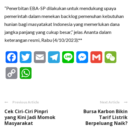
“Penerbitan EBA-SP dilakukan untuk mendukung upaya
pemerintah dalam menekan backlog pemenuhan kebutuhan
hunian bagi masyatakat Indonesia yang memerlukan dana
jangka panjang yang cukup besar,” jelas Ananta dalam
keterangan resmi, Rabu (4/10/2023).**
Facebook
Twitter
Email
Telegram
Line
Messenger
Gmail
WeCha
Copy
WhatsApp
Link
Previous Article
Next Article
Cek Ciri-Ciri Pinpri
Bursa Karbon Bikin
yang Kini Jadi Momok
Tarif Listrik
Masyarakat
Berpeluang Naik?