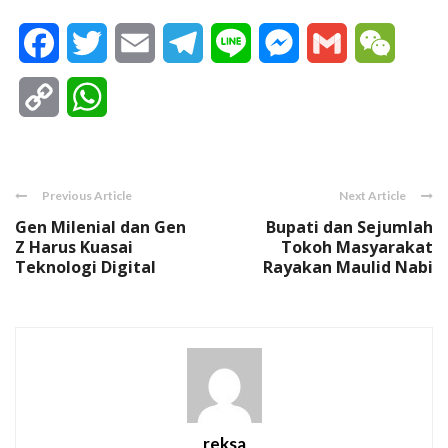
Facebook
Twitter
Email
Telegram
Line
Messenger
Gmail
WeCha
Copy
WhatsApp
Link
Previous Article
Next Article
Gen Milenial dan Gen
Bupati dan Sejumlah
Z Harus Kuasai
Tokoh Masyarakat
Teknologi Digital
Rayakan Maulid Nabi
reksa